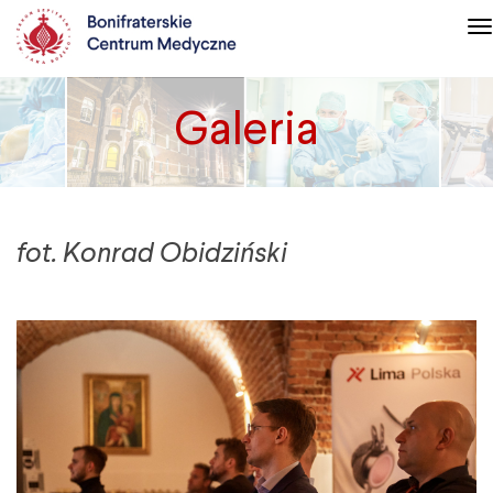
T
n
Galeria
fot. Konrad Obidziński